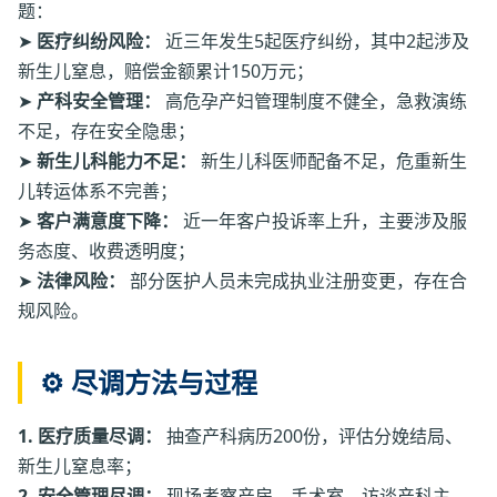
题：
➤
医疗纠纷风险：
近三年发生5起医疗纠纷，其中2起涉及
新生儿窒息，赔偿金额累计150万元；
➤
产科安全管理：
高危孕产妇管理制度不健全，急救演练
不足，存在安全隐患；
➤
新生儿科能力不足：
新生儿科医师配备不足，危重新生
儿转运体系不完善；
➤
客户满意度下降：
近一年客户投诉率上升，主要涉及服
务态度、收费透明度；
➤
法律风险：
部分医护人员未完成执业注册变更，存在合
规风险。
⚙️ 尽调方法与过程
1. 医疗质量尽调：
抽查产科病历200份，评估分娩结局、
新生儿窒息率；
2. 安全管理尽调：
现场考察产房、手术室，访谈产科主