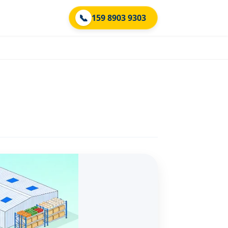
📞
159 8903 9303