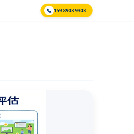
📞
159 8903 9303