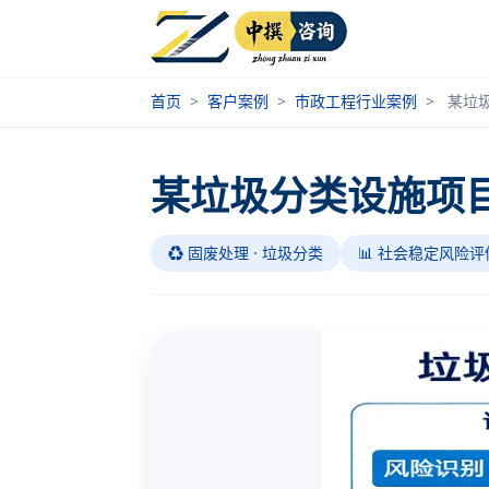
首页
>
客户案例
>
市政工程行业案例
>
某垃
某垃圾分类设施项
♻️ 固废处理 · 垃圾分类
📊 社会稳定风险评