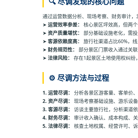
🔍 尽调发现的核心问题
通过运营数据分析、现场考察、财务审计，
➤
运营效率参差：
核心景区坪效高，但两个
➤
资产质量堪忧：
部分基础设施老化，需投入
➤
客源依赖度高：
旅行社渠道占比60%，
➤
财务规范性：
部分景区门票收入通过关联
➤
法律风险：
存在1起景区土地使用权纠纷
⚙️ 尽调方法与过程
1. 运营尽调：
分析各景区游客量、客单价、
2. 资产尽调：
现场考察基础设施、游乐设备
3. 客源尽调：
访谈主要旅行社，分析渠道依
4. 财务尽调：
审计收入确认、成本构成、关
5. 法律尽调：
核查土地权属、经营许可、诉