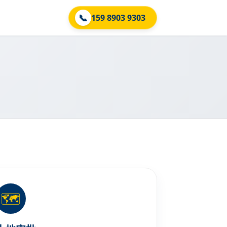
📞
159 8903 9303
🗺️