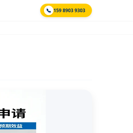
📞
159 8903 9303