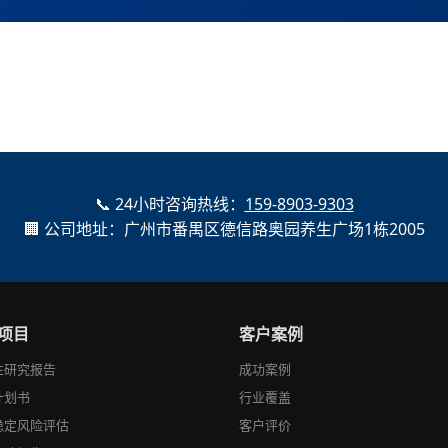
📞 24小时咨询热线：
159-8903-9303
🏢 公司地址：广州市番禺区德信路奥园养生广场1栋2005
项目
客户案例
性研究报告
成功案例
计划书
行业覆盖
稳定风险评估
客户评价