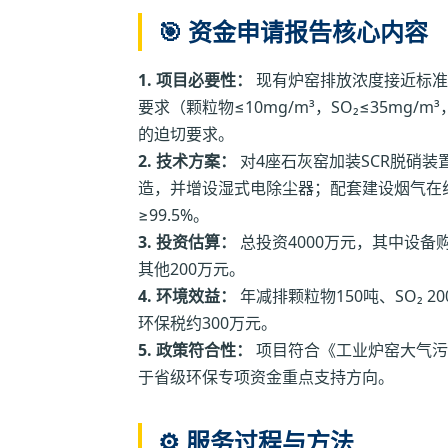
🎯 资金申请报告核心内容
1. 项目必要性：
现有炉窑排放浓度接近标准
要求（颗粒物≤10mg/m³，SO₂≤35mg/
的迫切要求。
2. 技术方案：
对4座石灰窑加装SCR脱硝
造，并增设湿式电除尘器；配套建设烟气在线
≥99.5%。
3. 投资估算：
总投资4000万元，其中设备购
其他200万元。
4. 环境效益：
年减排颗粒物150吨、SO₂ 
环保税约300万元。
5. 政策符合性：
项目符合《工业炉窑大气污
于省级环保专项资金重点支持方向。
⚙️ 服务过程与方法