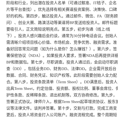
阶段和行业，列出潜在投资人名单（可通过鲸准、IT桔子、企名
片等平台查找）。优先选择有相关赛道投资案例、决策快、口碑
好的机构。第四步，触达投资人。通过邮件、微信、FA（财务顾
问）、创业大赛、路演活动等渠道将BP发送给投资人。邮件标题
要吸引人，正文简短说明亮点。第五步，初步沟通（线上/线
下）。投资人感兴趣后会约谈，通常为30分钟电话会议。创始人
需清晰介绍项目核心价值、市场机会、竞争优势、融资需求。准
备好回答常见问题（如为什么是你？怎么赚钱？）。第六步，签
署保密协议（NDA）。如果投资人要求，签署NDA后再提供详
BP和数据包。第七步，尽职调查。投资人通过后，会启动尽职调
查（DD），包括业务DD、财务DD、法律DD。企业需开放后台
数据、合同、财务凭证、知识产权等。此阶段需要创始人全力配
合。第八步，投资条款清单（Term Sheet）。DD满意后，投资人
出具Term Sheet，约定估值、投资额、股权比例、董事会席位、
护性条款、反稀释条款、退出机制等。双方协商修改。第九步，
签署正式协议。律师介入，根据Term Sheet起草增资协议、股东
议等法律文件。谈判并签署。第十步，交割与打款。完成工商变
更后，投资人将资金打入公司账户。融资流程完成。整个周期短