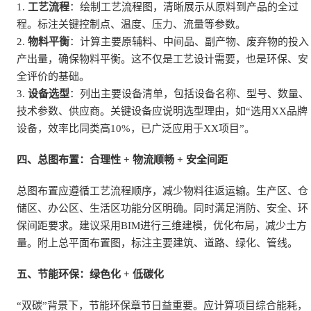
1.
工艺流程
：绘制工艺流程图，清晰展示从原料到产品的全过
程。标注关键控制点、温度、压力、流量等参数。
2.
物料平衡
：计算主要原辅料、中间品、副产物、废弃物的投入
产出量，确保物料平衡。这不仅是工艺设计需要，也是环保、安
全评价的基础。
3.
设备选型
：列出主要设备清单，包括设备名称、型号、数量、
技术参数、供应商。关键设备应说明选型理由，如“选用XX品牌
设备，效率比同类高10%，已广泛应用于XX项目”。
四、总图布置：合理性 + 物流顺畅 + 安全间距
总图布置应遵循工艺流程顺序，减少物料往返运输。生产区、仓
储区、办公区、生活区功能分区明确。同时满足消防、安全、环
保间距要求。建议采用BIM进行三维建模，优化布局，减少土方
量。附上总平面布置图，标注主要建筑、道路、绿化、管线。
五、节能环保：绿色化 + 低碳化
“双碳”背景下，节能环保章节日益重要。应计算项目综合能耗，