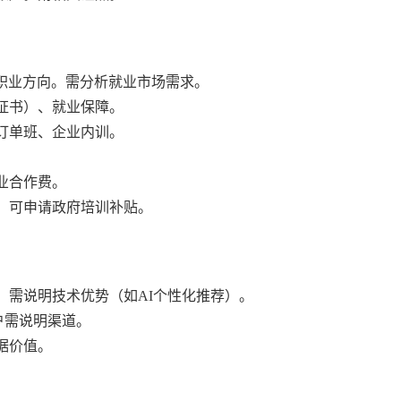
门职业方向。需分析就业市场需求。
部证书）、就业保障。
展订单班、企业内训。
。
业合作费。
训。可申请政府培训补贴。
件。需说明技术优势（如AI个性化推荐）。
客户需说明渠道。
据价值。
。