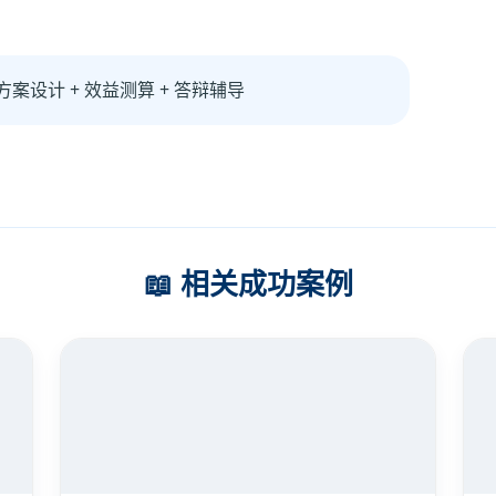
方案设计 + 效益测算 + 答辩辅导
📖 相关成功案例
某智能装配产线资金申请
资金申请报告服务，获批制造业高质量发展专项3000
万元。
查看详情 →