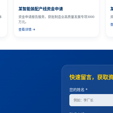
本
快速留言，获取
您的姓名 *