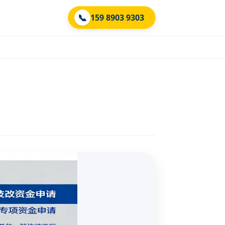
📞
159 8903 9303