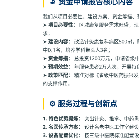
🔬 资金申请报告核心内容
我们从项目必要性、建设方案、资金筹措、
➤
项目必要性：
区域康复服务需求旺盛，现
求；
➤
建设内容：
改造针灸康复科病区500㎡
中医1名，培养学科带头人3名；
➤
资金筹措：
总投资1200万元，申请省级
➤
预期效益：
年服务患者2万人次，开展特
➤
政策匹配：
精准对标《省级中医药振兴发
的支撑作用。
⚙️ 服务过程与创新点
1. 特色优势提炼：
突出针灸、推拿、中药熏
2. 名医传承方案：
设计名老中医工作室建设
3. 设备配置优化：
按三级中医院标准配置设