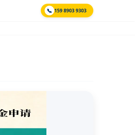
📞
159 8903 9303