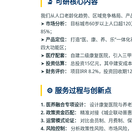
🔬 可研核心内容
我们从人口老龄化趋势、区域竞争格局、产
➤
市场分析：
目标城市60岁以上人口超12
85%；
➤
产品定位：
打造“医、康、养、乐”一体
四大功能区；
➤
医疗配套：
自建二级康复医院，引入三甲
➤
投资估算：
总投资15亿元，其中建安成本9
➤
财务评价：
项目IRR 8.2%，投资回收
⚙️ 服务过程与创新点
1. 医养融合专项设计：
设计康复医院与养老
2. 政策资金匹配：
精准对接《城企联动普惠
3. 运营模式论证：
对比会员制、月费制、保
4. 风险控制：
分析政策性风险、市场风险，