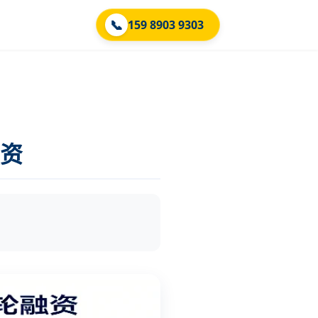
📞
159 8903 9303
资