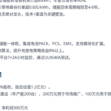
商业储能新增装机预计超8GWh，年复合增长率60%。
等地峰谷价差超0.8元/kWh，储能回本周期缩短至4-6年。
尚无绝对龙头，技术+渠道为关键壁垒。
kWh储能一体柜，集成电池PACK、PCS、EMS，支持模块化扩展。
测算法，提升充放电策略收益8%以上。
台7×24小时监控，通过UL9540A测试。
途
67%股权，投后估值1.2亿元）。
线建设（年产能200台），200万元用于市场推广，100万元用于
，净利润300万元