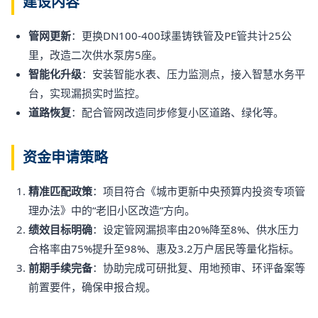
建设内容
管网更新
：更换DN100-400球墨铸铁管及PE管共计25公
里，改造二次供水泵房5座。
智能化升级
：安装智能水表、压力监测点，接入智慧水务平
台，实现漏损实时监控。
道路恢复
：配合管网改造同步修复小区道路、绿化等。
资金申请策略
精准匹配政策
：项目符合《城市更新中央预算内投资专项管
理办法》中的“老旧小区改造”方向。
绩效目标明确
：设定管网漏损率由20%降至8%、供水压力
合格率由75%提升至98%、惠及3.2万户居民等量化指标。
前期手续完备
：协助完成可研批复、用地预审、环评备案等
前置要件，确保申报合规。