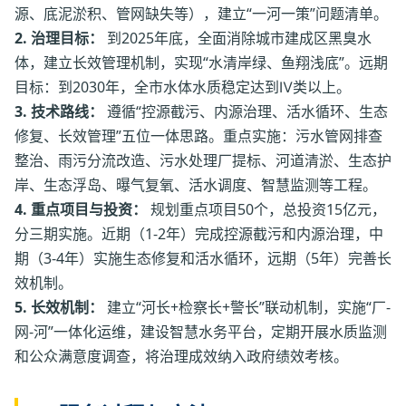
源、底泥淤积、管网缺失等），建立“一河一策”问题清单。
2. 治理目标：
到2025年底，全面消除城市建成区黑臭水
体，建立长效管理机制，实现“水清岸绿、鱼翔浅底”。远期
目标：到2030年，全市水体水质稳定达到Ⅳ类以上。
3. 技术路线：
遵循“控源截污、内源治理、活水循环、生态
修复、长效管理”五位一体思路。重点实施：污水管网排查
整治、雨污分流改造、污水处理厂提标、河道清淤、生态护
岸、生态浮岛、曝气复氧、活水调度、智慧监测等工程。
4. 重点项目与投资：
规划重点项目50个，总投资15亿元，
分三期实施。近期（1-2年）完成控源截污和内源治理，中
期（3-4年）实施生态修复和活水循环，远期（5年）完善长
效机制。
5. 长效机制：
建立“河长+检察长+警长”联动机制，实施“厂-
网-河”一体化运维，建设智慧水务平台，定期开展水质监测
和公众满意度调查，将治理成效纳入政府绩效考核。