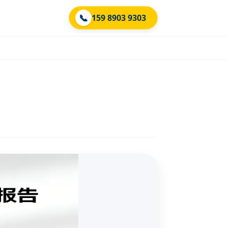
📞
159 8903 9303