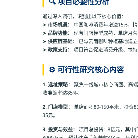
🔍 项目必要性分析
通过深入调研，识别出以下核心价值：
➤
市场机遇：
中国咖啡消费年增速15%，精
➤
品牌势能：
现有门店模型成熟，单店月营收4
➤
供应链基础：
已与云南咖啡种植基地建立
➤
政策支持：
项目符合促进消费升级、扶持
⚙️ 可行性研究核心内容
1. 选址策略：
聚焦一线城市核心商圈、高端
收准确率达85%。
2. 门店模型：
单店面积80-150平米，投资
35元。
3. 投资与效益：
项目总投资1.8亿元，其中
3000万元。预计达产后年营收4亿元，年利