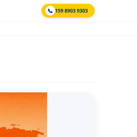
📞
159 8903 9303