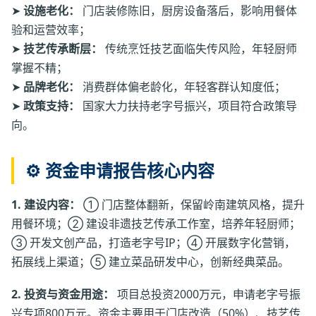
➤
设施老化：
门店装修陈旧，厨房设备落后，影响用餐体
验和运营效率；
➤
技艺传承断层：
传统烹饪技艺面临失传风险，年轻厨师
掌握不精；
➤
品牌老化：
消费群体偏老龄化，年轻客群认知度低；
➤
政策支持：
国家大力扶持老字号振兴，项目符合政策导
向。
⚙️ 资金申请报告核心内容
1. 建设内容：
① 门店整体翻新，保留岭南建筑风格，提升
用餐环境；② 建设非遗技艺传承工作室，培养年轻厨师；
③ 开发文创产品，打造老字号IP；④ 开展数字化营销，
拓展线上渠道；⑤ 建立菜品研发中心，创新经典菜品。
2. 投资与资金用途：
项目总投资2000万元，申请老字号振
兴专项800万元。资金主要用于门店改造（50%）、技艺传