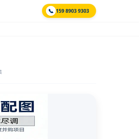
📞
159 8903 9303
策