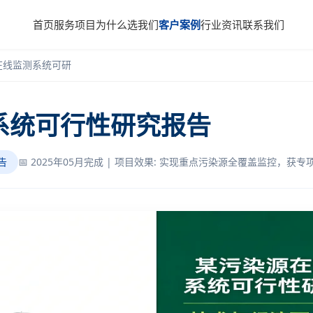
首页
服务项目
为什么选我们
客户案例
行业资讯
联系我们
在线监测系统可研
系统可行性研究报告
告
📅 2025年05月完成 | 项目效果: 实现重点污染源全覆盖监控，获