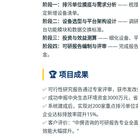
阶段一：排污单位摸底与需求分析
—— 梳
定新增设备清单。
阶段二：设备选型与平台架构设计
—— 调
台功能模块和数据交换标准。
阶段三：投资与效益测算
—— 细化设备、
阶段四：可研报告编制与评审
—— 完成报
金。
🏆 项目成果
✅ 可行性研究报告通过专家评审，获市发改
✅ 成功申报中央生态环境资金3000万元，省
✅ 系统建成后，实现对200家重点排污单位
企业达标排放率提升15%。
✅ 客户评价：“中撰咨询的可研报告专业全
效能大幅提升。”