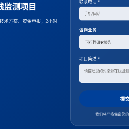
联系电话 *
线监测项目
、技术方案、资金申报，2小时
咨询业务
项目简述 *
提
我们将严格保密您的