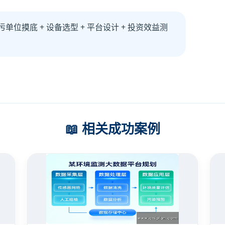
污单位摸底 + 设备选型 + 平台设计 + 投资效益测
📖 相关成功案例