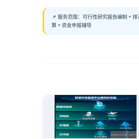
📌 服务范围：可行性研究报告编制 + 排
算 + 资金申报辅导