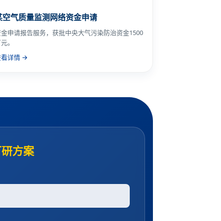
某空气质量监测网络资金申请
资金申请报告服务，获批中央大气污染防治资金1500
万元。
查看详情 →
可研方案