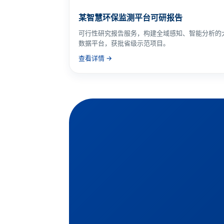
某智慧环保监测平台可研报告
可行性研究报告服务，构建全域感知、智能分析的
数据平台，获批省级示范项目。
查看详情 →