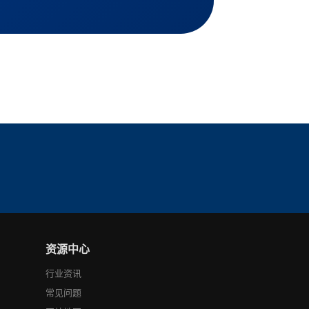
资源中心
行业资讯
常见问题