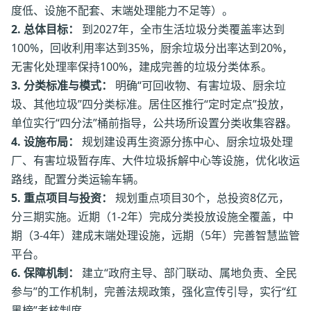
度低、设施不配套、末端处理能力不足等）。
2. 总体目标：
到2027年，全市生活垃圾分类覆盖率达到
100%，回收利用率达到35%，厨余垃圾分出率达到20%，
无害化处理率保持100%，建成完善的垃圾分类体系。
3. 分类标准与模式：
明确“可回收物、有害垃圾、厨余垃
圾、其他垃圾”四分类标准。居住区推行“定时定点”投放，
单位实行“四分法”桶前指导，公共场所设置分类收集容器。
4. 设施布局：
规划建设再生资源分拣中心、厨余垃圾处理
厂、有害垃圾暂存库、大件垃圾拆解中心等设施，优化收运
路线，配置分类运输车辆。
5. 重点项目与投资：
规划重点项目30个，总投资8亿元，
分三期实施。近期（1-2年）完成分类投放设施全覆盖，中
期（3-4年）建成末端处理设施，远期（5年）完善智慧监管
平台。
6. 保障机制：
建立“政府主导、部门联动、属地负责、全民
参与”的工作机制，完善法规政策，强化宣传引导，实行“红
黑榜”考核制度。